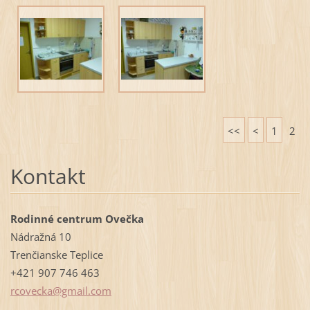
<<
<
1
2
Kontakt
Rodinné centrum Ovečka
Nádražná 10
Trenčianske Teplice
+421 907 746 463
rcovecka
@gmail.c
om