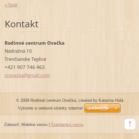
« Späť
Kontakt
Rodinné centrum Ovečka
Nádražná 10
Trenčianske Teplice
+421 907 746 463
rcovecka
@gmail.c
om
© 2009 Rodinné centrum Ovečka, created by Katarína Holá
Vytvorte si webové stránky zdarma!
Zobraziť:
Mobilnú verziu
|
Štandardnú verziu