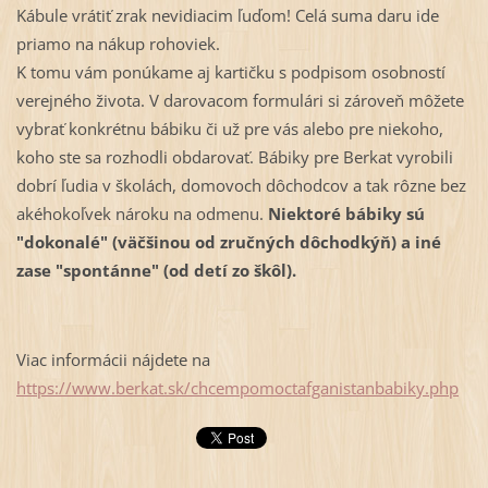
Kábule vrátiť zrak nevidiacim ľuďom! Celá suma daru ide
priamo na nákup rohoviek.
K tomu vám ponúkame aj kartičku s podpisom osobností
verejného života. V darovacom formulári si zároveň môžete
vybrať konkrétnu bábiku či už pre vás alebo pre niekoho,
koho ste sa rozhodli obdarovať. Bábiky pre Berkat vyrobili
dobrí ľudia v školách, domovoch dôchodcov a tak rôzne bez
akéhokoľvek nároku na odmenu.
Niektoré bábiky sú
"dokonalé" (väčšinou od zručných dôchodkýň) a iné
zase "spontánne" (od detí zo škôl).
Viac informácii nájdete na
https://www.berkat.sk/chcempomoctafganistanbabiky.php