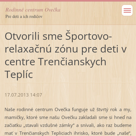
Rodinné centrum Ovečka
Pre deti a ich rodičov
Otvorili sme Športovo-
relaxačnú zónu pre deti v
centre Trenčianskych
Teplíc
17.07.2013 14:07
Naše rodinné centrum Ovečka funguje už štvrtý rok a my,
mamičky, ktoré sme našu Ovečku zakladali sme si hneď na
začiatku „stavali vzdušné zámky“ a snívali, ako raz budeme
mať v Trenčianskych Tepliciach ihrisko, ktoré bude „naše“,