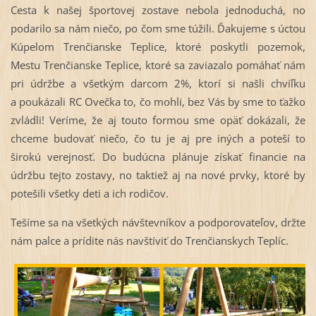
Cesta k našej športovej zostave nebola jednoduchá, no
podarilo sa nám niečo, po čom sme túžili. Ďakujeme s úctou
Kúpelom Trenčianske Teplice, ktoré poskytli pozemok,
Mestu Trenčianske Teplice, ktoré sa zaviazalo pomáhať nám
pri údržbe a všetkým darcom 2%, ktorí si našli chvíľku
a poukázali RC Ovečka to, čo mohli, bez Vás by sme to ťažko
zvládli! Veríme, že aj touto formou sme opäť dokázali, že
chceme budovať niečo, čo tu je aj pre iných a poteší to
širokú verejnosť. Do budúcna plánuje získať financie na
údržbu tejto zostavy, no taktiež aj na nové prvky, ktoré by
potešili všetky deti a ich rodičov.
Tešíme sa na všetkých návštevníkov a podporovateľov, držte
nám palce a prídite nás navštíviť do Trenčianskych Teplíc.