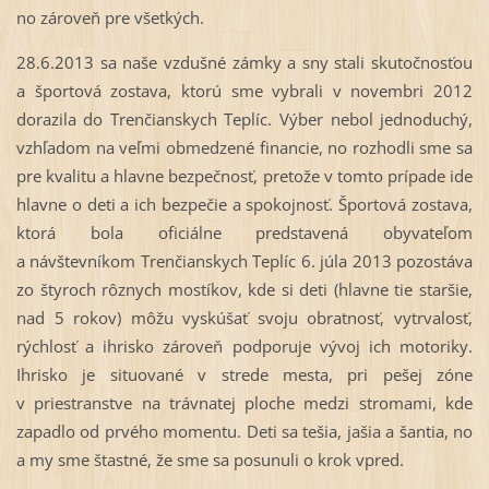
no zároveň pre všetkých.
28.6.2013 sa naše vzdušné zámky a sny stali skutočnosťou
a športová zostava, ktorú sme vybrali v novembri 2012
dorazila do Trenčianskych Teplíc. Výber nebol jednoduchý,
vzhľadom na veľmi obmedzené financie, no rozhodli sme sa
pre kvalitu a hlavne bezpečnosť, pretože v tomto prípade ide
hlavne o deti a ich bezpečie a spokojnosť. Športová zostava,
ktorá bola oficiálne predstavená obyvateľom
a návštevníkom Trenčianskych Teplíc 6. júla 2013 pozostáva
zo štyroch rôznych mostíkov, kde si deti (hlavne tie staršie,
nad 5 rokov) môžu vyskúšať svoju obratnosť, vytrvalosť,
rýchlosť a ihrisko zároveň podporuje vývoj ich motoriky.
Ihrisko je situované v strede mesta, pri pešej zóne
v priestranstve na trávnatej ploche medzi stromami, kde
zapadlo od prvého momentu. Deti sa tešia, jašia a šantia, no
a my sme štastné, že sme sa posunuli o krok vpred.