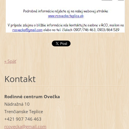
« Späť
Kontakt
Rodinné centrum Ovečka
Nádražná 10
Trenčianske Teplice
+421 907 746 463
rcovecka
@gmail.c
om