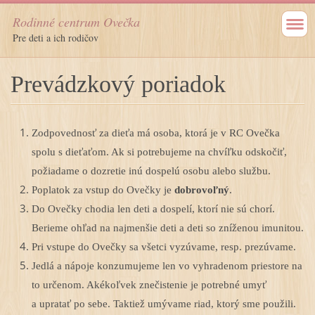
Rodinné centrum Ovečka
Pre deti a ich rodičov
Prevádzkový poriadok
Zodpovednosť za dieťa má osoba, ktorá je v RC Ovečka
spolu s dieťaťom. Ak si potrebujeme na chvíľku odskočiť,
požiadame o dozretie inú dospelú osobu alebo službu.
Poplatok za vstup do Ovečky je
dobrovoľný
.
Do Ovečky chodia len deti a dospelí, ktorí nie sú chorí.
Berieme ohľad na najmenšie deti a deti so zníženou imunitou.
Pri vstupe do Ovečky sa všetci vyzúvame, resp. prezúvame.
Jedlá a nápoje konzumujeme len vo vyhradenom priestore na
to určenom. Akékoľvek znečistenie je potrebné umyť
a upratať po sebe. Taktiež umývame riad, ktorý sme použili.