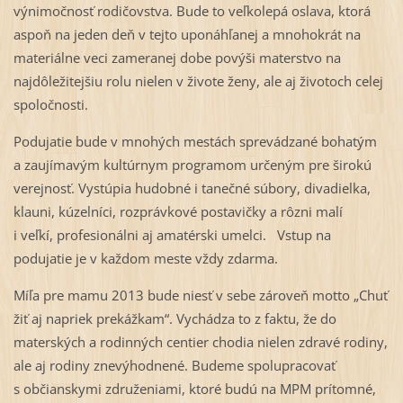
výnimočnosť rodičovstva. Bude to veľkolepá oslava, ktorá
aspoň na jeden deň v tejto uponáhľanej a mnohokrát na
materiálne veci zameranej dobe povýši materstvo na
najdôležitejšiu rolu nielen v živote ženy, ale aj životoch celej
spoločnosti.
Podujatie bude v mnohých mestách sprevádzané bohatým
a zaujímavým kultúrnym programom určeným pre širokú
verejnosť. Vystúpia hudobné i tanečné súbory, divadielka,
klauni, kúzelníci, rozprávkové postavičky a rôzni malí
i veľkí, profesionálni aj amatérski umelci. Vstup na
podujatie je v každom meste vždy zdarma.
Míľa pre mamu 2013 bude niesť v sebe zároveň motto „Chuť
žiť aj napriek prekážkam“. Vychádza to z faktu, že do
materských a rodinných centier chodia nielen zdravé rodiny,
ale aj rodiny znevýhodnené. Budeme spolupracovať
s občianskymi združeniami, ktoré budú na MPM prítomné,