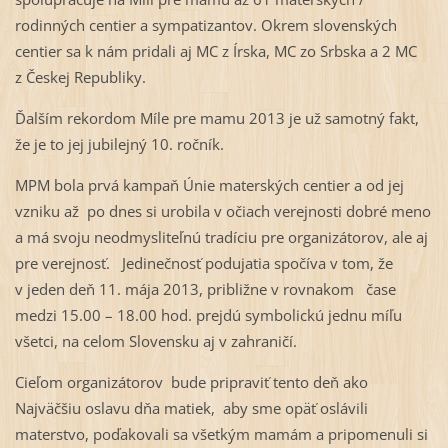
rodinných centier a sympatizantov. Okrem slovenských
centier sa k nám pridali aj MC z Írska, MC zo Srbska a 2 MC
z Českej Republiky.
Ďalším rekordom Míle pre mamu 2013 je už samotný fakt,
že je to jej jubilejný 10. ročník.
MPM bola prvá kampaň Únie materských centier a od jej
vzniku až po dnes si urobila v očiach verejnosti dobré meno
a má svoju neodmysliteľnú tradíciu pre organizátorov, ale aj
pre verejnosť. Jedinečnosť podujatia spočíva v tom, že
v jeden deň 11. mája 2013, približne v rovnakom čase
medzi 15.00 – 18.00 hod. prejdú symbolickú jednu míľu
všetci, na celom Slovensku aj v zahraničí.
Cieľom organizátorov bude pripraviť tento deň ako
Najväčšiu oslavu dňa matiek, aby sme opäť oslávili
materstvo, poďakovali sa všetkým mamám a pripomenuli si