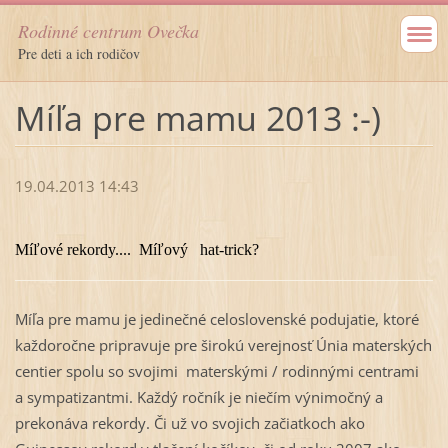
Rodinné centrum Ovečka
Pre deti a ich rodičov
Míľa pre mamu 2013 :-)
19.04.2013 14:43
Míľové rekordy....
Míľový
hat-trick?
Míľa pre mamu je jedinečné celoslovenské podujatie, ktoré
každoročne pripravuje pre širokú verejnosť Únia materských
centier spolu so svojimi materskými / rodinnými centrami
a sympatizantmi. Každý ročník je niečím výnimočný a
prekonáva rekordy. Či už vo svojich začiatkoch ako