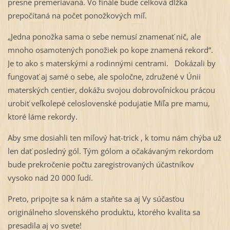
presne premeriavaná. Vo finále bude celková dĺžka
prepočítaná na počet ponožkových míľ.
„Jedna ponožka sama o sebe nemusí znamenať nič, ale
mnoho osamotených ponožiek po kope znamená rekord“.
Je to ako s materskými a rodinnými centrami. Dokázali by
fungovať aj samé o sebe, ale spoločne, združené v Únii
materských centier, dokážu svojou dobrovoľníckou prácou
urobiť veľkolepé celoslovenské podujatie Míľa pre mamu,
ktoré láme rekordy.
Aby sme dosiahli ten míľový hat-trick , k tomu nám chýba už
len dať posledný gól. Tým gólom a očakávaným rekordom
bude prekročenie počtu zaregistrovaných účastníkov
vysoko nad 20 000 ľudí.
Preto, pripojte sa k nám a staňte sa aj Vy súčasťou
originálneho slovenského produktu, ktorého kvalita sa
presadila aj vo svete!