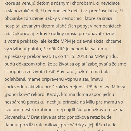
ktoré sa venujú deťom s rôznymi chorobami, či nevidiace
a slabozraké deti, či nedonosené deti, tzv. predčasniatka, či
občianke združenie Bábky v nemocnici, ktoré sa snaží
hospitalizovaným deťom uľahčiť ich pobyt v nemocniciach,
a.i. Dokonca aj zdravé rodiny musia prekonávať rôzne
životné prekážky, ale keďže MPM je oslavná akcia, chceme
vyzdvihnúť pointu, že dôležité je nepoddať sa tomu
a prekážky prekonávať. Tí, čo 11. 5. 2013 na MPM prídu,
budú dôkazom toho, že za život sa oplatí zabojovať a že sme
schopní sa zo života tešiť. Aby táto „ťažká“ téma bola
odľahčená, máme pripravenú vtipnú a zaujímavú
sprievodnú aktivitu pre širokú verejnosť. Pôjde o tzv. Míľový
„ponožkový“ rekord. Každý, kto má doma aspoň jednu
nespárenú ponožku, nech ju prinesie na Míľu pre mamu vo
svojom meste, urobíme z nej najdlhšiu ponožkovú reťaz na
Slovensku. V Bratislave sa táto ponožková reťaz bude
tiahnuť pozdĺž trate míľovej prechádzky a jej dĺžka bude