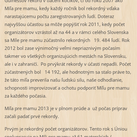
Guinessov rekord v tlačení kočíkov, či od roku 2007 ako
Míľa pre mamu, kedy každý ročník bol rekordný vďaka
narastajúcemu počtu zaregistrovaných ľudí. Doteraz
najvyššou účasťou sa môže popýšiť rok 2011, kedy počet
organizátorov vzrástol až na 44 a v rámci celého Slovenska
sa Míle pre mamu zúčastnilo rekordných 19. 484 ľudí. Rok
2012 bol zase výnimočný veľmi nepriaznivým počasím
takmer vo všetkých organizujúcich mestách na Slovensku,
ale i v zahraničí. Po prvýkrát rekordy v účasti nepadli. Počet
zúčastnených bol 14 192, ale hodnotným sa stalo práve to,
že táto míľa preverila našu ľudskú silu, naše odhodlanie,
schopnosti improvizovať a ochotu podporiť Míľu pre mamu
za každého počasia.
Míľa pre mamu 2013 je v plnom prúde a už počas príprav
začali padať prvé rekordy.
Prvým je rekordný počet organizátorov. Tento rok s Úniou
spolupracuje na Míli pre mamu až 61 materských /