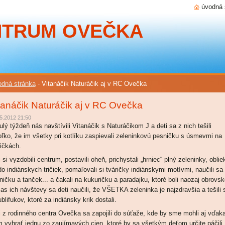
úvodná 
NTRUM OVEČKA
dná stránka
-
Vitanáčik Naturáčik aj v RC Ovečka
tanáčik Naturáčik aj v RC Ovečka
5.2012 21:50
ulý týždeň nás navštívili Vitanáčik s Naturáčikom J a deti sa z nich tešili
oľko, že im všetky pri kotlíku zaspievali zeleninkovú pesničku s úsmevmi na
ričkách.
 si vyzdobili centrum, postavili oheň, prichystali „hrniec“ plný zeleninky, obliek
do indiánskych tričiek, pomaľovali si tváričky indiánskymi motívmi, naučili sa
ničku a tanček... a čakali na kukuričku a paradajku, ktoré boli naozaj obrovsk
as ich návštevy sa deti naučili, že VŠETKA zeleninka je najzdravšia a tešili 
blifukov, ktoré za indiánsky krik dostali.
i z rodinného centra Ovečka sa zapojili do súťaže, kde by sme mohli aj vďak
 vyhrať jednu zo zaujímavých cien, ktoré by sa všetkým deťom určite páčili.