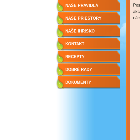
Pos
NAŠE PRAVIDLÁ
akt
nám
NAŠE PRIESTORY
NAŠE IHRISKO
KONTAKT
RECEPTY
DOBRÉ RADY
DOKUMENTY