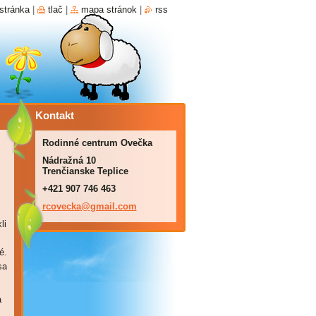
stránka
|
tlač
|
mapa stránok
|
rss
Kontakt
Rodinné centrum Ovečka
Nádražná 10
Trenčianske Teplice
+421 907 746 463
rcovecka
@gmail.c
om
li
é.
sa
a