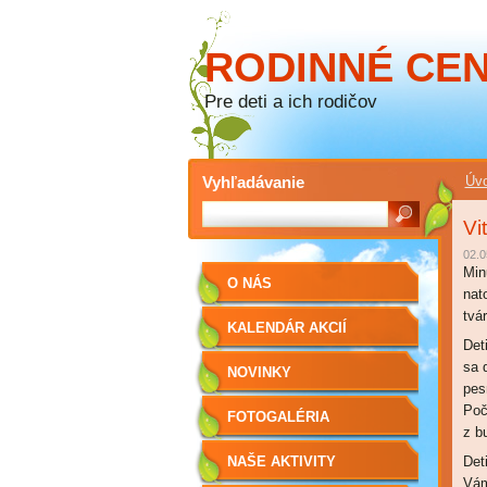
RODINNÉ CE
Pre deti a ich rodičov
Vyhľadávanie
Úvo
Vi
02.0
Min
O NÁS
nat
tvá
KALENDÁR AKCIÍ
Deti
sa 
NOVINKY
pes
Poč
FOTOGALÉRIA
z bu
NAŠE AKTIVITY
Det
Vám