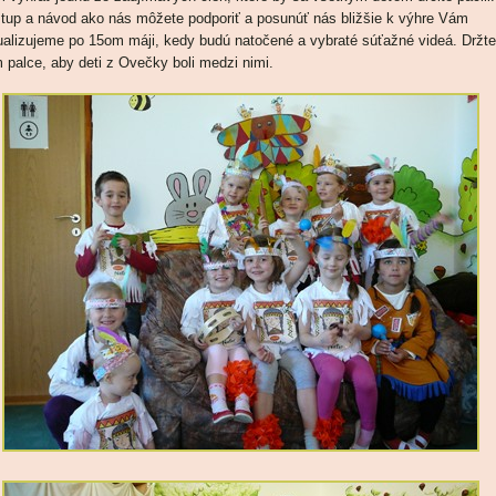
tup a návod ako nás môžete podporiť a posunúť nás bližšie k výhre Vám
ualizujeme po 15om máji, kedy budú natočené a vybraté súťažné videá. Držte
 palce, aby deti z Ovečky boli medzi nimi.