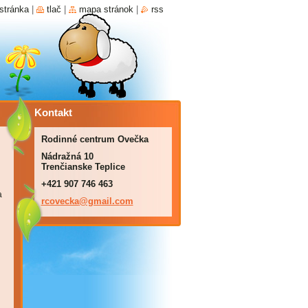
stránka
|
tlač
|
mapa stránok
|
rss
Kontakt
Rodinné centrum Ovečka
Nádražná 10
Trenčianske Teplice
+421 907 746 463
a
rcovecka
@gmail.c
om