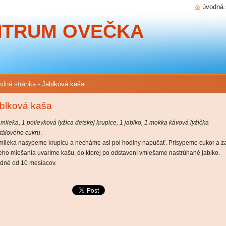
úvodná 
NTRUM OVEČKA
dná stránka
-
Jablková kaša
blková kaša
 mlieka, 1 polievková lyžica detskej krupice, 1 jablko, 1 mokka kávová lyžička
štálového cukru
.
mlieka nasypeme krupicu a necháme asi pol hodiny napučať. Prisypeme cukor a z
leho miešania uvaríme kašu, do ktorej po odstavení vmiešame nastrúhané jablko.
dné od 10 mesiacov.