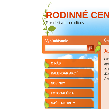
RODINNÉ CE
Pre deti a ich rodičov
Vyhľadávanie
Úvo
Ja
1 dl
O NÁS
kry
Do 
KALENDÁR AKCIÍ
stá
Vho
NOVINKY
FOTOGALÉRIA
NAŠE AKTIVITY