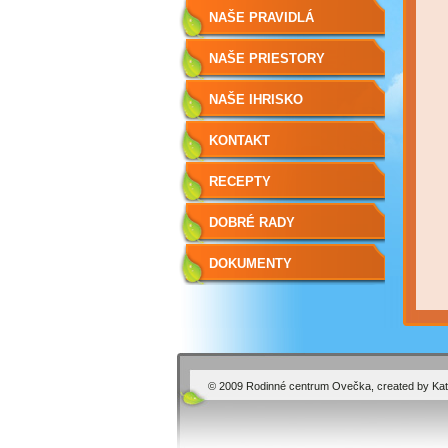
NAŠE PRAVIDLÁ
NAŠE PRIESTORY
NAŠE IHRISKO
KONTAKT
RECEPTY
DOBRÉ RADY
DOKUMENTY
© 2009 Rodinné centrum Ovečka, created by Kat