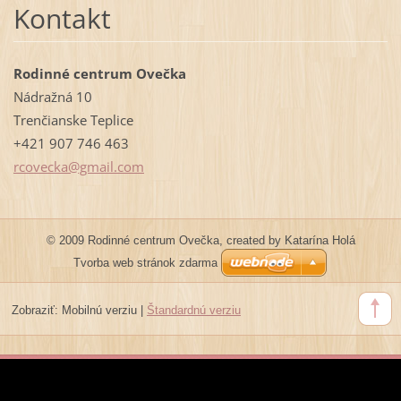
Kontakt
Rodinné centrum Ovečka
Nádražná 10
Trenčianske Teplice
+421 907 746 463
rcovecka
@gmail.c
om
© 2009 Rodinné centrum Ovečka, created by Katarína Holá
Tvorba web stránok zdarma
Zobraziť:
Mobilnú verziu
|
Štandardnú verziu