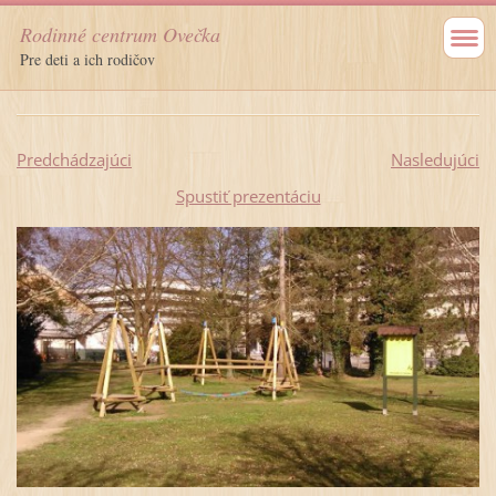
Rodinné centrum Ovečka
Pre deti a ich rodičov
Predchádzajúci
Nasledujúci
Spustiť prezentáciu