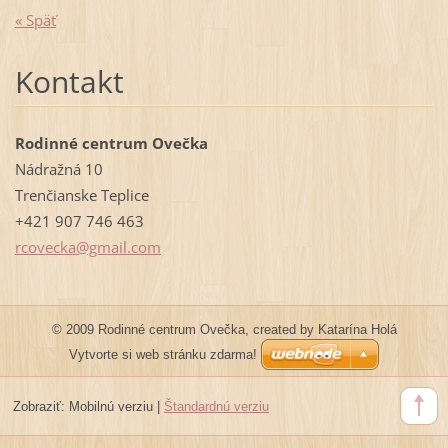
« Späť
Kontakt
Rodinné centrum Ovečka
Nádražná 10
Trenčianske Teplice
+421 907 746 463
rcovecka
@gmail.c
om
© 2009 Rodinné centrum Ovečka, created by Katarína Holá
Vytvorte si web stránku zdarma!
Zobraziť:
Mobilnú verziu
|
Štandardnú verziu